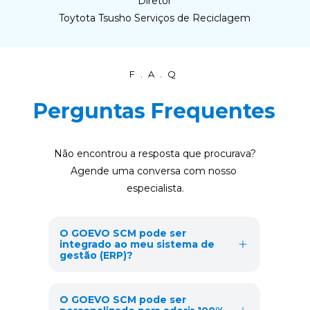
Diretor
Toytota Tsusho Serviços de Reciclagem
F.A.Q
Perguntas Frequentes
Não encontrou a resposta que procurava?
Agende uma conversa com nosso 
especialista.
O GOEVO SCM pode ser 
integrado ao meu sistema de 
gestão (ERP)?
Sim! Essa é nossa especialidade, o GOEVO já 
tem integração com os principais sistemas de 
O GOEVO SCM pode ser 
ERP do mercado.